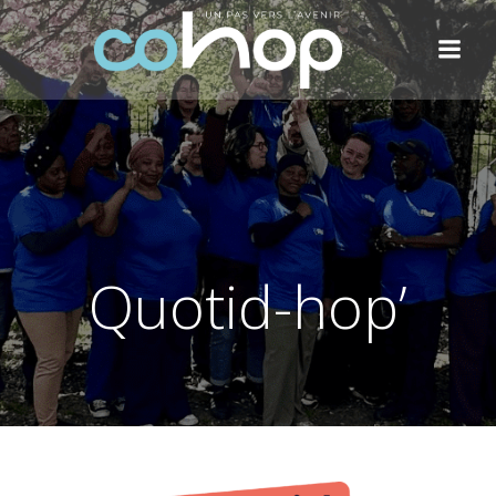
Aller
au
contenu
Quotid-hop’