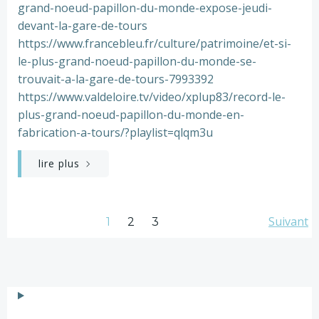
grand-noeud-papillon-du-monde-expose-jeudi-
devant-la-gare-de-tours
https://www.francebleu.fr/culture/patrimoine/et-si-
le-plus-grand-noeud-papillon-du-monde-se-
trouvait-a-la-gare-de-tours-7993392
https://www.valdeloire.tv/video/xplup83/record-le-
plus-grand-noeud-papillon-du-monde-en-
fabrication-a-tours/?playlist=qlqm3u
lire plus
Posts
Pos
Page
Page
Suivant
Page
1
2
3
navigation
nav